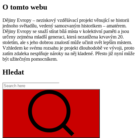
O tomto webu
Dějiny Evropy – neziskový vzdělávací projekt věnující se historii
jednoho světadílu, vedený samozvaným historikem – amatérem.
Dějiny Evropy se snaží stírat bílá místa v kolektivní paměti a jsou
určeny zejména mladší generaci, která nezatížena krvavým 20.
stoletím, ale s jeho dobrou znalostí může učinit svět lepším místem.
Vzhledem ke svému rozsahu je projekt dlouhodobě ve vývoji, proto
zatím zdaleka nesplňuje nároky na něj kladené. Přesto již nyní může
být užitečným pomocníkem.
Hledat
Search
for:
Search