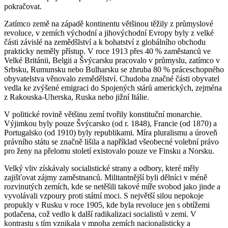
pokračovat.
Zatímco země na západě kontinentu většinou těžily z průmyslové
revoluce, v zemích východní a jihovýchodní Evropy byly z velké
části závislé na zemědšlství a k bohatství z globálního obchodu
prakticky neměly přístup. V roce 1913 přes 40 % zaměstanců ve
Velké Británii, Belgii a Švýcarsku pracovalo v průmyslu, zatímco v
Srbsku, Rumunsku nebo Bulharsku se zhruba 80 % práceschopného
obyvatelstva věnovalo zemědělství. Chudoba značné části obyvatel
vedla ke zvýšené emigraci do Spojených stárů amerických, zejména
z Rakouska-Uherska, Ruska nebo jižní Itálie.
V politické rovině většinu zemí tvořily konstituční monarchie.
Výjimkou byly pouze Švýcarsko (od r. 1848), Francie (od 1870) a
Portugalsko (od 1910) byly republikami. Míra pluralismu a úroveň
právního státu se značně lišila a například všeobecné volební právo
pro ženy na přelomu století existovalo pouze ve Finsku a Norsku.
Velký vliv získávaly socialistické strany a odbory, které měly
zajišťovat zájmy zaměstnanců. Militantnější byli dělníci v méně
rozvinutých zemích, kde se netěšili takové míře svobod jako jinde a
vyvolávali vzpoury proti státní moci. S největší silou nepokoje
propukly v Rusku v roce 1905, kde byla revoluce jen s obtížemi
potlačena, což vedlo k další radikalizaci socialistů v zemi. V
kontrastu s tím vznikala v mnoha zemích nacionalisticky a