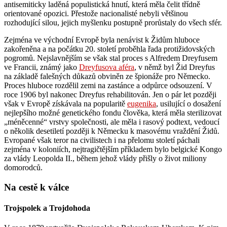
antisemiticky laděná populistická hnutí, která měla čelit třídně
orientované opozici. Přestože nacionalisté nebyli většinou
rozhodující silou, jejich myšlenku postupně prorůstaly do všech sfér.
Zejména ve východní Evropě byla nenávist k Židům hluboce
zakořeněna a na počátku 20. století proběhla řada protižidovských
pogromů. Nejslavnějším se však stal proces s Alfredem Dreyfusem
ve Francii, známý jako
Dreyfusova aféra
, v němž byl Žid Dreyfus
na základě falešných důkazů obviněn ze špionáže pro Německo.
Proces hluboce rozdělil zemi na zastánce a odpůrce odsouzení. V
roce 1906 byl nakonec Dreyfus rehabilitován. Jen o pár let později
však v Evropě získávala na popularitě
eugenika
, usilující o dosažení
nejlepšího možné genetického fondu člověka, která měla sterilizovat
„méněcenné“ vrstvy společnosti, ale měla i rasový podtext, vedoucí
o několik desetiletí později k Německu k masovému vraždění Židů.
Evropané však teror na civilistech i na přelomu století páchali
zejména v koloniích, nejtragičtějším příkladem bylo belgické Kongo
za vlády Leopolda II., během jehož vlády přišly o život miliony
domorodců.
Na cestě k válce
Trojspolek a Trojdohoda