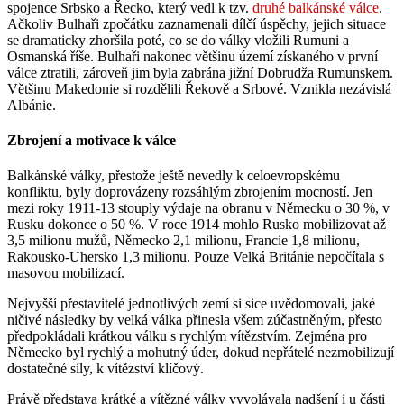
spojence Srbsko a Řecko, který vedl k tzv.
druhé balkánské válce
.
Ačkoliv Bulhaři zpočátku zaznamenali dílčí úspěchy, jejich situace
se dramaticky zhoršila poté, co se do války vložili Rumuni a
Osmanská říše. Bulhaři nakonec většinu území získaného v první
válce ztratili, zároveň jim byla zabrána jižní Dobrudža Rumunskem.
Většinu Makedonie si rozdělili Řekově a Srbové. Vznikla nezávislá
Albánie.
Zbrojení a motivace k válce
Balkánské války, přestože ještě nevedly k celoevropskému
konfliktu, byly doprovázeny rozsáhlým zbrojením mocností. Jen
mezi roky 1911-13 stouply výdaje na obranu v Německu o 30 %, v
Rusku dokonce o 50 %. V roce 1914 mohlo Rusko mobilizovat až
3,5 milionu mužů, Německo 2,1 milionu, Francie 1,8 milionu,
Rakousko-Uhersko 1,3 milionu. Pouze Velká Británie nepočítala s
masovou mobilizací.
Nejvyšší přestavitelé jednotlivých zemí si sice uvědomovali, jaké
ničivé následky by velká válka přinesla všem zúčastněným, přesto
předpokládali krátkou válku s rychlým vítězstvím. Zejména pro
Německo byl rychlý a mohutný úder, dokud nepřátelé nezmobilizují
dostatečné síly, k vítězství klíčový.
Právě představa krátké a vítězné války vyvolávala nadšení i u části