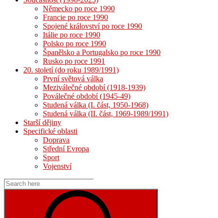
Německo po roce 1990
Francie po roce 1990
Spojené království po roce 1990
Itálie po roce 1990
Polsko po roce 1990
Španělsko a Portugalsko po roce 1990
Rusko po roce 1991
20. století (do roku 1989/1991)
První světová válka
Meziválečné období (1918-1939)
Poválečné období (1945-49)
Studená válka (I. část, 1950-1968)
Studená válka (II. část, 1969-1989/1991)
Starší dějiny
Specifické oblasti
Doprava
Střední Evropa
Sport
Vojenství
Search
for:
Search