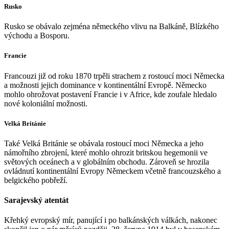
Rusko
Rusko se obávalo zejména německého vlivu na Balkáně, Blízkého
východu a Bosporu.
Francie
Francouzi již od roku 1870 trpěli strachem z rostoucí moci Německa
a možnosti jejich dominance v kontinentální Evropě. Německo
mohlo ohrožovat postavení Francie i v Africe, kde zoufale hledalo
nové koloniální možnosti.
Velká Británie
Také Velká Británie se obávala rostoucí moci Německa a jeho
námořního zbrojení, které mohlo ohrozit britskou hegemonii ve
světových oceánech a v globálním obchodu. Zároveň se hrozila
ovládnutí kontinentální Evropy Německem včetně francouzského a
belgického pobřeží.
Sarajevský atentát
Křehký evropský mír, panující i po balkánských válkách, nakonec