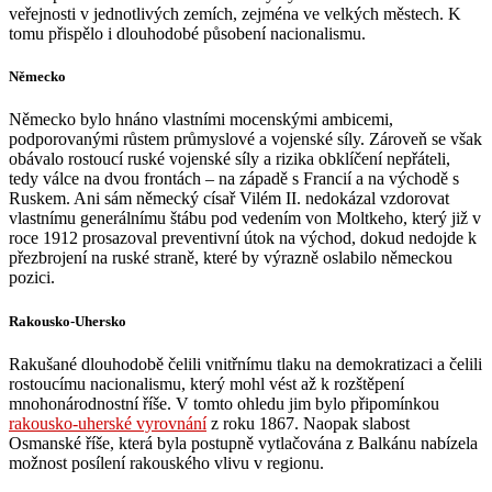
veřejnosti v jednotlivých zemích, zejména ve velkých městech. K
tomu přispělo i dlouhodobé působení nacionalismu.
Německo
Německo bylo hnáno vlastními mocenskými ambicemi,
podporovanými růstem průmyslové a vojenské síly. Zároveň se však
obávalo rostoucí ruské vojenské síly a rizika obklíčení nepřáteli,
tedy válce na dvou frontách – na západě s Francií a na východě s
Ruskem. Ani sám německý císař Vilém II. nedokázal vzdorovat
vlastnímu generálnímu štábu pod vedením von Moltkeho, který již v
roce 1912 prosazoval preventivní útok na východ, dokud nedojde k
přezbrojení na ruské straně, které by výrazně oslabilo německou
pozici.
Rakousko-Uhersko
Rakušané dlouhodobě čelili vnitřnímu tlaku na demokratizaci a čelili
rostoucímu nacionalismu, který mohl vést až k rozštěpení
mnohonárodnostní říše. V tomto ohledu jim bylo připomínkou
rakousko-uherské vyrovnání
z roku 1867. Naopak slabost
Osmanské říše, která byla postupně vytlačována z Balkánu nabízela
možnost posílení rakouského vlivu v regionu.