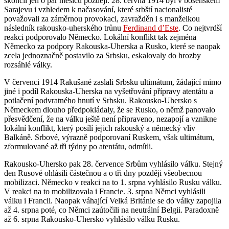
skončil jen o pár měsíců později. 28. června 1914 byl v bosenském
Sarajevu i vzhledem k načasování, které srbští nacionalisté
považovali za záměrnou provokaci, zavražděn i s manželkou
následník rakousko-uherského trůnu
Ferdinand d’Este
. Co nejtvrdší
reakci podporovalo Německo. Lokální konflikt tak zejména
Německo za podpory Rakouska-Uherska a Rusko, které se naopak
zcela jednoznačně postavilo za Srbsku, eskalovaly do hrozby
rozsáhlé války.
V červenci 1914 Rakušané zaslali Srbsku ultimátum, žádající mimo
jiné i podíl Rakouska-Uherska na vyšetřování přípravy atentátu a
potlačení podvratného hnutí v Srbsku. Rakousko-Uhersko s
Německem dlouho předpokládaly, že se Rusko, o němž panovalo
přesvědčení, že na válku ještě není připraveno, nezapojí a vznikne
lokální konflikt, který posílí jejich rakouský a německý vliv
Balkáně. Srbové, výrazně podporovaní Ruskem, však ultimátum,
zformulované až tři týdny po atentátu, odmítli.
Rakousko-Uhersko pak 28. července Srbům vyhlásilo válku. Stejný
den Rusové ohlásili částečnou a o tři dny později všeobecnou
mobilizaci. Německo v reakci na to 1. srpna vyhlásilo Rusku válku.
V reakci na to mobilizovala i Francie. 3. srpna Němci vyhlásili
válku i Francii. Naopak váhající Velká Británie se do války zapojila
až 4. srpna poté, co Němci zaútočili na neutrální Belgii. Paradoxně
až 6. srpna Rakousko-Uhersko vyhlásilo válku Rusku.