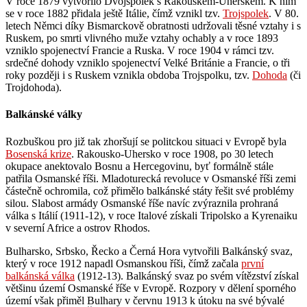
V roce 1879 vytvořilo Dvojspolek s Rakouskem-Uherskem. K nim
se v roce 1882 přidala ještě Itálie, čímž vznikl tzv.
Trojspolek
. V 80.
letech Němci díky Bismarckově obratnosti udržovali těsné vztahy i s
Ruskem, po smrti vlivného muže vztahy ochably a v roce 1893
vzniklo spojenectví Francie a Ruska. V roce 1904 v rámci tzv.
srdečné dohody vzniklo spojenectví Velké Británie a Francie, o tři
roky později i s Ruskem vznikla obdoba Trojspolku, tzv.
Dohoda
(či
Trojdohoda).
Balkánské války
Rozbuškou pro již tak zhoršují se politckou situaci v Evropě byla
Bosenská krize
. Rakousko-Uhersko v roce 1908, po 30 letech
okupace anektovalo Bosnu a Hercegovinu, byť formálně stále
patřila Osmanské říši. Mladoturecká revoluce v Osmanské říši zemi
částečně ochromila, což přimělo balkánské státy řešit své problémy
silou. Slabost armády Osmanské říše navíc zvýraznila prohraná
válka s Itálií (1911-12), v roce Italové získali Tripolsko a Kyrenaiku
v severní Africe a ostrov Rhodos.
Bulharsko, Srbsko, Řecko a Černá Hora vytvořili Balkánský svaz,
který v roce 1912 napadl Osmanskou říši, čímž začala
první
balkánská válka
(1912-13). Balkánský svaz po svém vítězství získal
většinu území Osmanské říše v Evropě. Rozpory v dělení sporného
území však přiměl Bulhary v červnu 1913 k útoku na své bývalé