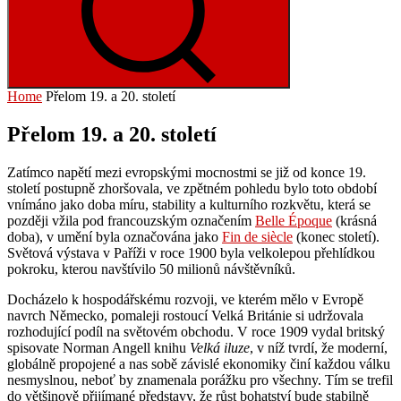
Home
Přelom 19. a 20. století
Přelom 19. a 20. století
Zatímco napětí mezi evropskými mocnostmi se již od konce 19.
století postupně zhoršovala, ve zpětném pohledu bylo toto období
vnímáno jako doba míru, stability a kulturního rozkvětu, která se
později vžila pod francouzským označením
Belle Époque
(krásná
doba), v umění byla označována jako
Fin de siècle
(konec století).
Světová výstava v Paříži v roce 1900 byla velkolepou přehlídkou
pokroku, kterou navštívilo 50 milionů návštěvníků.
Docházelo k hospodářskému rozvoji, ve kterém mělo v Evropě
navrch Německo, pomaleji rostoucí Velká Británie si udržovala
rozhodující podíl na světovém obchodu. V roce 1909 vydal britský
spisovate Norman Angell knihu
Velká iluze
, v níž tvrdí, že moderní,
globálně propojené a nas sobě závislé ekonomiky činí každou válku
nesmyslnou, neboť by znamenala porážku pro všechny. Tím se trefil
do většinově přijímané představy, že růst bohatství bude stabilně